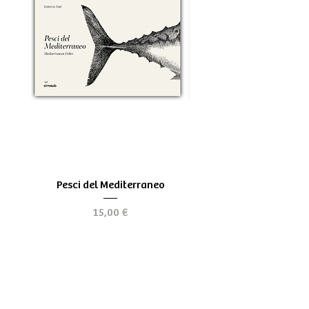
Pesci del Mediterraneo
Greek Tragedy - for be
Prix
15,00 €