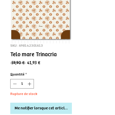
SKU : 698142301613
Telo mare Trinacria
Prix
Prix
 59,90 € 
41,93 €
original
promotionnel
Quantité
*
Rupture de stock
Me notifier lorsque cet article est disponible