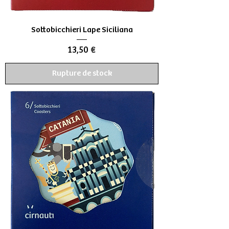
Sottobicchieri Lape Siciliana
Prix
13,50 €
Rupture de stock