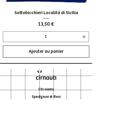
Sottobicchieri Località di Sicilia
Prix
13,50 €
Ajouter au panier
Chi siamo
Spedizioni & Resi
Store Policy
Contatti
LetteraVentidue Edizioni