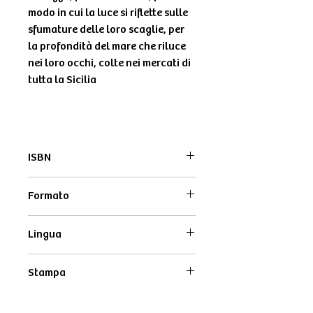
modo in cui la luce si riflette sulle
sfumature delle loro scaglie, per
la profondità del mare che riluce
nei loro occhi, colte nei mercati di
tutta la Sicilia
ISBN
979-12-80638-19-9
Formato
21x14,8cm
Lingua
Italiano / Inglese
Stampa
Monocromo