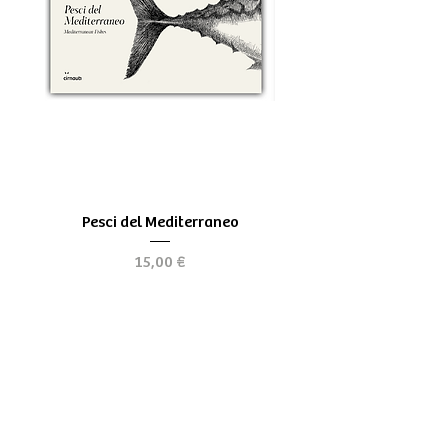
Pesci del Mediterraneo
Greek Tragedy - for be
Prix
15,00 €
Chi siamo
Spedizioni & Resi