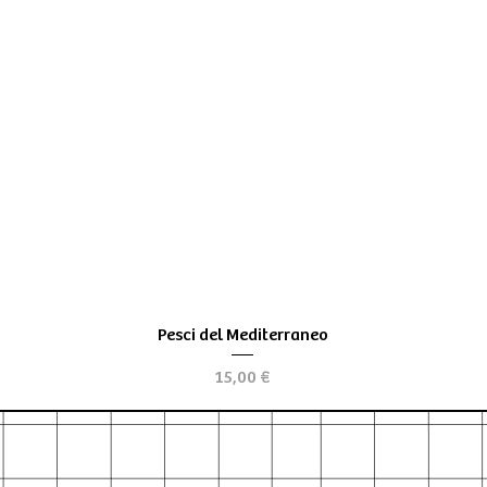
Aperçu rapide
Pesci del Mediterraneo
Prix
15,00 €