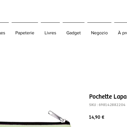
ges
Papeterie
Livres
Gadget
Negozio
À pr
Pochette Lapa
SKU : 698142882204
Prix
14,90 €