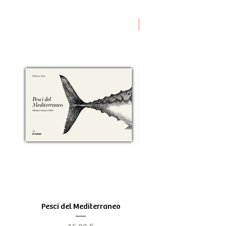
Novità
Pesci del Mediterraneo
Greek Tragedy - for be