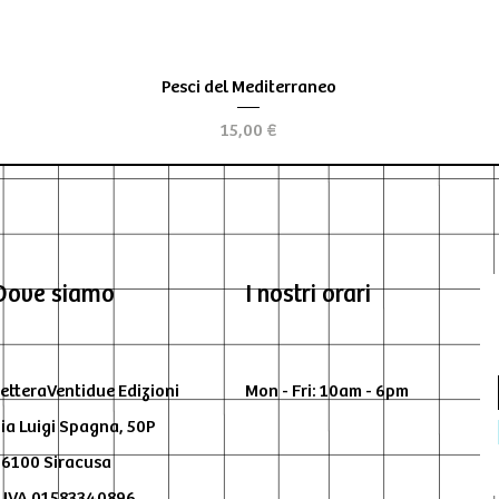
Aperçu rapide
Pesci del Mediterraneo
Prix
15,00 €
Dove siamo
I nostri orari
etteraVentidue Edizioni
Mon - Fri: 10am - 6pm
ia Luigi Spagna, 50P
6100 Siracusa
.IVA 01583340896