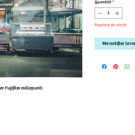
Quantité
*
Rupture de stock
Me notifier lors
r Fujifilm millepunti