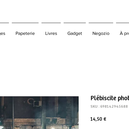
ges
Papeterie
Livres
Gadget
Negozio
À pr
Plébiscite pho
SKU : 698142945688
Prix
14,50 €