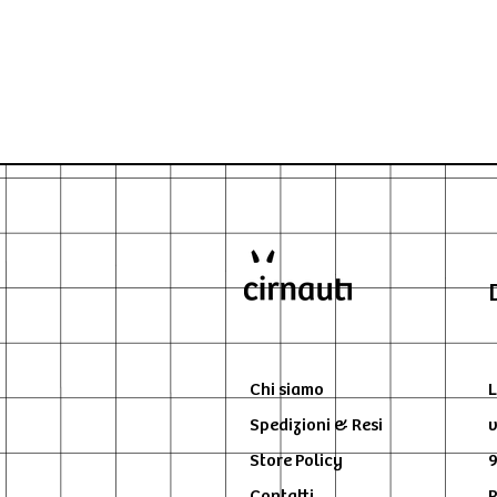
Chi siamo
L
Spedizioni & Resi
v
Store Policy
9
Contatti
P