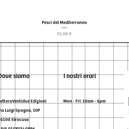
Aperçu rapide
Pesci del Mediterraneo
Prix
15,00 €
Dove siamo
I nostri orari
etteraVentidue Edizioni
Mon - Fri: 10am - 6pm
ia Luigi Spagna, 50P
6100 Siracusa
.IVA 01583340896