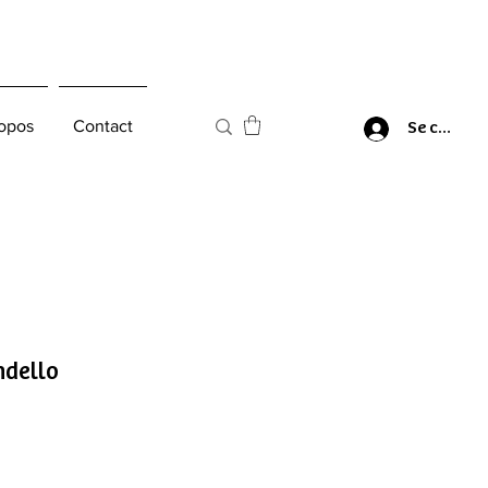
opos
Contact
Se connec
ndello