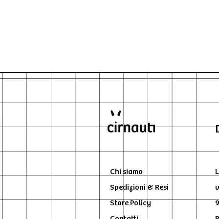
Chi siamo
L
Spedizioni & Resi
v
Store Policy
9
Contatti
P