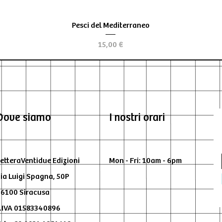
Aperçu rapide
Pesci del Mediterraneo
Prix
15,00 €
Dove siamo
I nostri orari
etteraVentidue Edizioni
Mon - Fri: 10am - 6pm
ia Luigi Spagna, 50P
6100 Siracusa
.IVA 01583340896