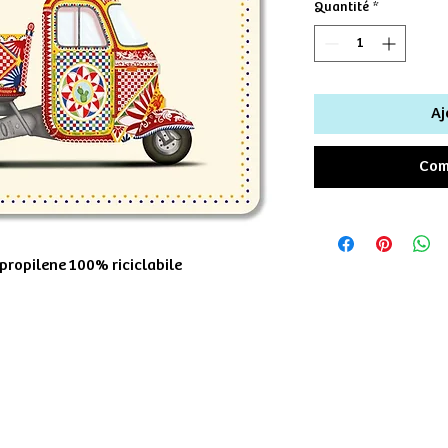
Quantité
*
Aj
Com
ipropilene 100% riciclabile