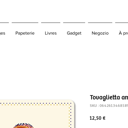
ges
Papeterie
Livres
Gadget
Negozio
À pr
Tovaglietta a
SKU : 064261346858
Prix
12,50 €