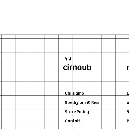
Chi siamo
L
Spedizioni & Resi
v
Store Policy
9
Contatti
P